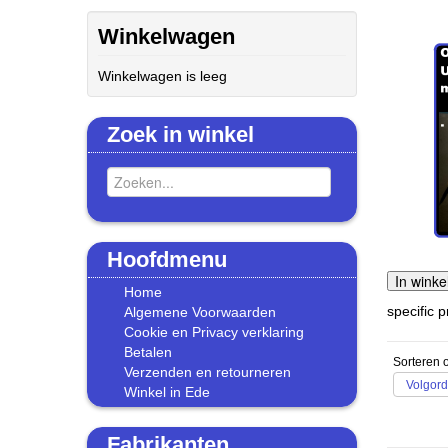
Winkelwagen
Winkelwagen is leeg
Zoek in winkel
Hoofdmenu
Home
specific p
Algemene Voorwaarden
Cookie en Privacy verklaring
Betalen
Sorteren 
Verzenden en retourneren
Volgord
Winkel in Ede
Fabrikanten