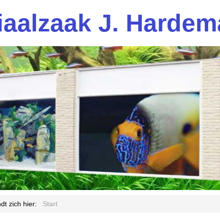
aalzaak J. Hardem
dt zich hier:
Start