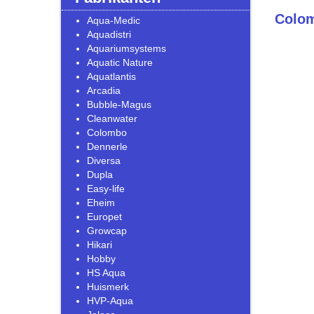
Colo
Aqua-Medic
Aquadistri
Aquariumsystems
Aquatic Nature
Aquatlantis
Arcadia
Bubble-Magus
Cleanwater
Colombo
Dennerle
Diversa
Dupla
Easy-life
Eheim
Europet
Growcap
Hikari
Hobby
HS Aqua
Huismerk
HVP-Aqua