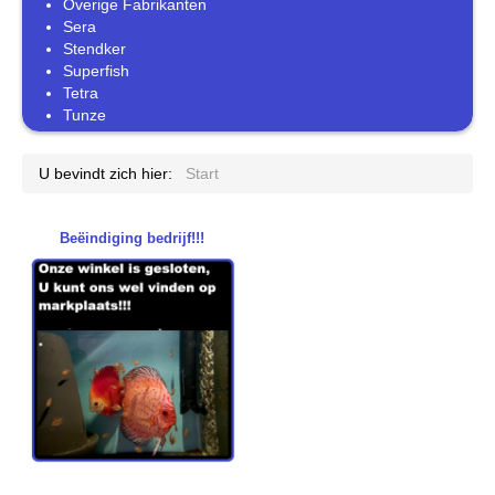
Overige Fabrikanten
Sera
Stendker
Superfish
Tetra
Tunze
U bevindt zich hier:
Start
Beëindiging bedrijf!!!